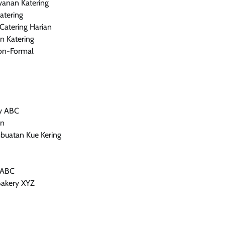
anan Katering
atering
atering Harian
n Katering
on-Formal
ry ABC
an
uatan Kue Kering
e ABC
Bakery XYZ