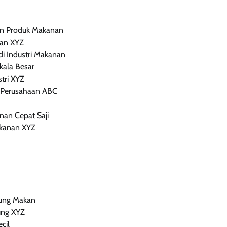
an Produk Makanan
aan XYZ
i Industri Makanan
kala Besar
tri XYZ
i Perusahaan ABC
an Cepat Saji
akanan XYZ
rung Makan
ung XYZ
cil