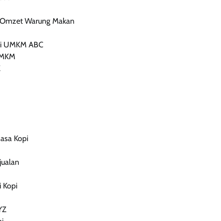
p Omzet Warung Makan
 di UMKM ABC
 UMKM
Z
asa Kopi
jualan
 Kopi
YZ