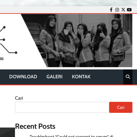
facebook
instagram
twitter
you
DOWNLOAD
GALERI
KONTAK
Cari
Cari
Recent Posts
Troubleshoot “Could not connect to server” di