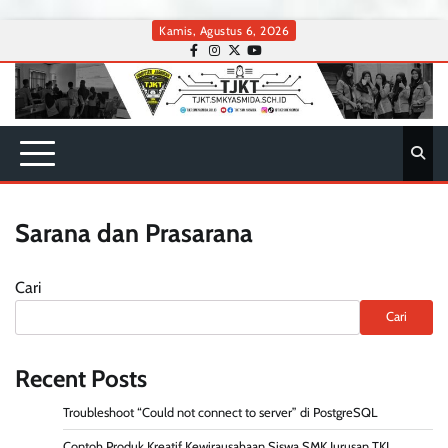
Skip
Kamis, Agustus 6, 2026
to
facebook
instagram
twitter
youtube
content
Sarana dan Prasarana
Cari
Cari
Recent Posts
Troubleshoot “Could not connect to server” di PostgreSQL
Contoh Produk Kreatif Kewirausahaan Siswa SMK Jurusan TKJ