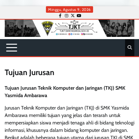
Skip
Minggu, Agustus 9, 2026
to
facebook
instagram
twitter
youtube
content
Tujuan Jurusan
Tujuan Jurusan Teknik Komputer dan Jaringan (TKJ) SMK
Yasmida Ambarawa
Jurusan Teknik Komputer dan Jaringan (TKJ) di SMK Yasmida
Ambarawa memiliki tujuan yang jelas dan terarah untuk
mempersiapkan siswa menjadi tenaga ahli di bidang teknologi
informasi, khususnya dalam bidang komputer dan jaringan.
Berikut adalah beberapa tujuan utama dari jurusan TKJ di SMK