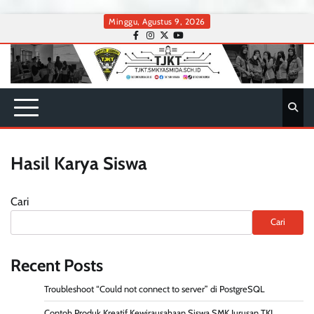
Skip
Minggu, Agustus 9, 2026
to
facebook
instagram
twitter
youtube
content
Hasil Karya Siswa
Cari
Cari
Recent Posts
Troubleshoot “Could not connect to server” di PostgreSQL
Contoh Produk Kreatif Kewirausahaan Siswa SMK Jurusan TKJ