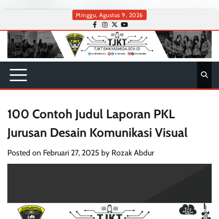
Skip
Minggu, Agustus 9, 2026
to
facebook
instagram
twitter
youtube
content
100 Contoh Judul Laporan PKL
Jurusan Desain Komunikasi Visual
Posted on
Februari 27, 2025
by
Rozak Abdur