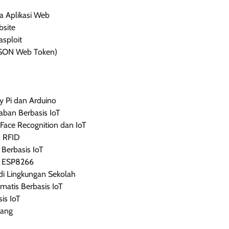
a Aplikasi Web
site
asploit
JSON Web Token)
 Pi dan Arduino
aban Berbasis IoT
ce Recognition dan IoT
n RFID
Berbasis IoT
n ESP8266
 di Lingkungan Sekolah
tis Berbasis IoT
is IoT
dang