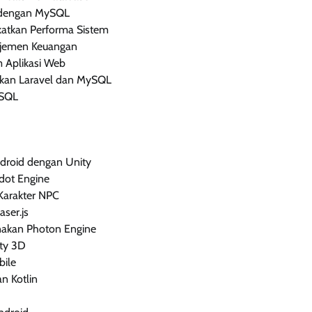
 dengan MySQL
katkan Performa Sistem
ajemen Keuangan
 Aplikasi Web
kan Laravel dan MySQL
 SQL
droid dengan Unity
ot Engine
Karakter NPC
ser.js
akan Photon Engine
ty 3D
ile
n Kotlin