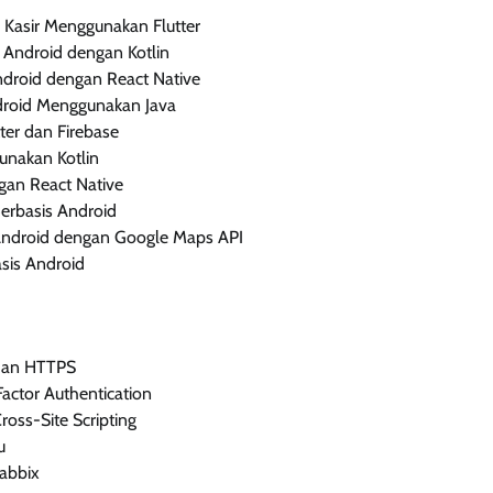
Kasir Menggunakan Flutter
 Android dengan Kotlin
droid dengan React Native
droid Menggunakan Java
ter dan Firebase
unakan Kotlin
gan React Native
erbasis Android
 Android dengan Google Maps API
sis Android
dan HTTPS
ctor Authentication
oss-Site Scripting
u
abbix