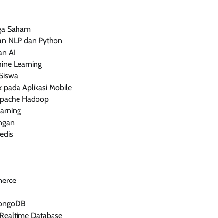
rga Saham
an NLP dan Python
an AI
ine Learning
 Siswa
 pada Aplikasi Mobile
 Apache Hadoop
arning
angan
edis
merce
MongoDB
 Realtime Database