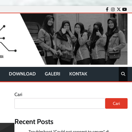
facebook
instagram
twitter
you
DOWNLOAD
GALERI
KONTAK
Cari
Cari
Recent Posts
Troubleshoot “Could not connect to server” di