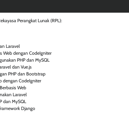
Rekayasa Perangkat Lunak (RPL):
an Laravel
is Web dengan CodeIgniter
nggunakan PHP dan MySQL
avel dan Vue.js
gan PHP dan Bootstrap
b dengan CodeIgniter
Berbasis Web
akan Laravel
HP dan MySQL
 Framework Django