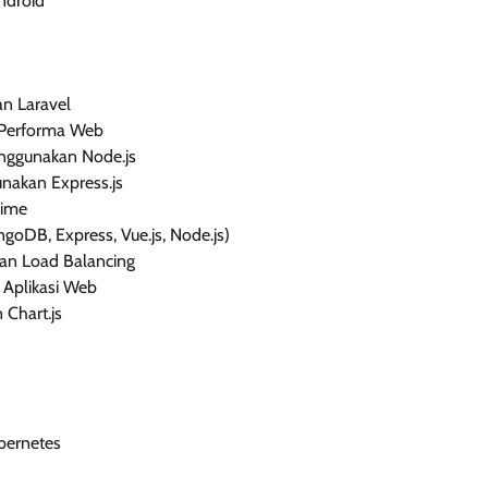
ndroid
n Laravel
 Performa Web
enggunakan Node.js
nakan Express.js
Time
oDB, Express, Vue.js, Node.js)
an Load Balancing
Aplikasi Web
Chart.js
bernetes