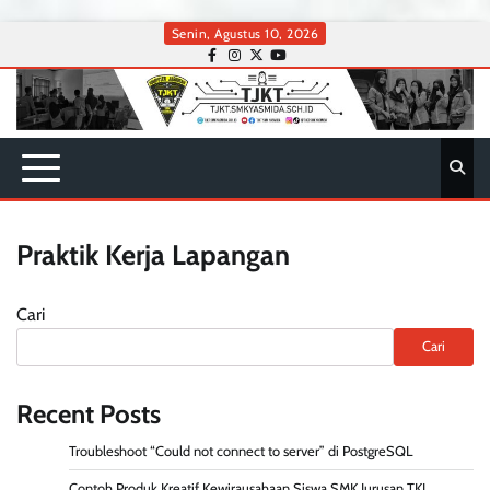
Skip
Senin, Agustus 10, 2026
to
facebook
instagram
twitter
youtube
content
Praktik Kerja Lapangan
Cari
Cari
Recent Posts
Troubleshoot “Could not connect to server” di PostgreSQL
Contoh Produk Kreatif Kewirausahaan Siswa SMK Jurusan TKJ