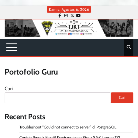
Skip
Kamis, Agustus 6, 2026
to
facebook
instagram
twitter
youtube
content
Portofolio Guru
Cari
Cari
Recent Posts
Troubleshoot “Could not connect to server” di PostgreSQL
Contoh Produk Kreatif Kewirausahaan Siswa SMK Jurusan TKJ