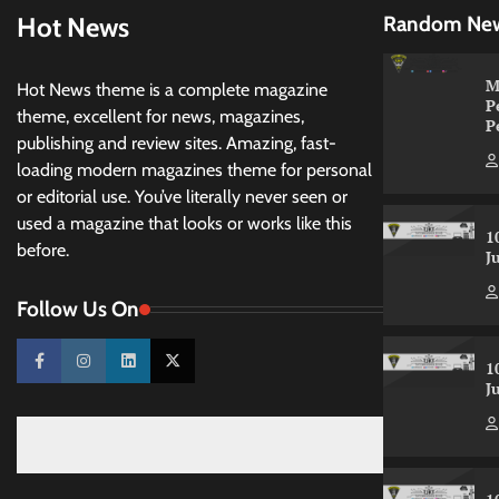
Hot News
Random Ne
M
Hot News theme is a complete magazine
P
theme, excellent for news, magazines,
P
publishing and review sites. Amazing, fast-
loading modern magazines theme for personal
or editorial use. You’ve literally never seen or
used a magazine that looks or works like this
1
before.
J
Follow Us On
1
J