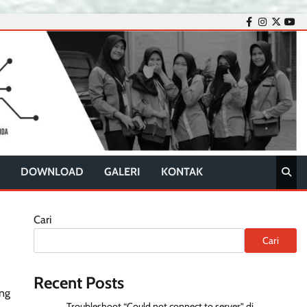
facebook
instagram
twitter
you
DOWNLOAD
GALERI
KONTAK
Cari
Cari
Recent Posts
ung
Troubleshoot “Could not connect to server” di