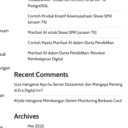
PostgreSQL
Contoh Produk Kreatif Kewirausahaan Siswa SMK
Jurusan TKJ
 umum
Manfaat AI untuk Siswa SMK Jurusan TKJ
Contoh Nyata Manfaat AI dalam Dunia Pendidikan
Manfaat AI dalam Dunia Pendidikan: Revolusi
suk
Pembelajaran Digital
angan
Recent Comments
Izza
mengenai
Apa Itu Server Datacenter dan Mengapa Penting
di Era Digital Ini?
kan
Afyda
mengenai
Membangun Sistem Monitoring Berbasis Cacti
Archives
Mei 2025
is,