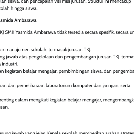
n siswa, dan pencapaian visi misi jurusan. Struktur ini mencakup
kolah hingga siswa.
Yasmida Ambarawa
 TKJ SMK Yasmida Ambarawa tidak tersedia secara spesifik, secara
han manajemen sekolah, termasuk jurusan TKJ.
ung jawab atas pengelolaan dan pengembangan jurusan TKJ, terma
industri.
aan kegiatan belajar mengajar, pembimbingan siswa, dan pengemb
aan dan pemeliharaan laboratorium komputer dan jaringan, serta
an penting dalam mengikuti kegiatan belajar mengajar, mengembang
usan.
ggung jawab yang jelas. Kepala sekolah memberikan arahan strateg