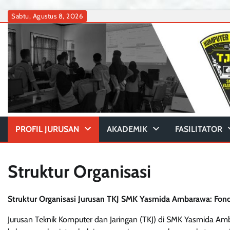
Skip
Sabtu, Agustus 8, 2026
to
content
PROFIL JURUSAN
AKADEMIK
FASILITATOR
Struktur Organisasi
Struktur Organisasi Jurusan TKJ SMK Yasmida Ambarawa: Fond
Jurusan Teknik Komputer dan Jaringan (TKJ) di SMK Yasmida Am