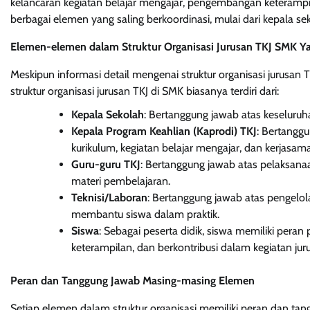
kelancaran kegiatan belajar mengajar, pengembangan keterampila
berbagai elemen yang saling berkoordinasi, mulai dari kepala se
Elemen-elemen dalam Struktur Organisasi Jurusan TKJ SMK 
Meskipun informasi detail mengenai struktur organisasi jurusan
struktur organisasi jurusan TKJ di SMK biasanya terdiri dari:
Kepala Sekolah
: Bertanggung jawab atas keseluru
Kepala Program Keahlian (Kaprodi) TKJ
: Bertangg
kurikulum, kegiatan belajar mengajar, dan kerjasama 
Guru-guru TKJ
: Bertanggung jawab atas pelaksan
materi pembelajaran.
Teknisi/Laboran
: Bertanggung jawab atas pengelol
membantu siswa dalam praktik.
Siswa
: Sebagai peserta didik, siswa memiliki per
keterampilan, dan berkontribusi dalam kegiatan jur
Peran dan Tanggung Jawab Masing-masing Elemen
Setiap elemen dalam struktur organisasi memiliki peran dan tan