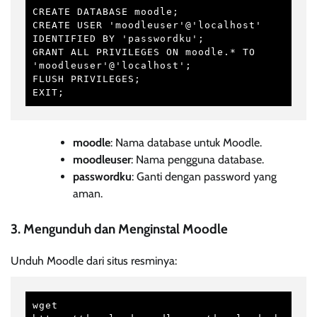
CREATE DATABASE moodle;

CREATE USER 'moodleuser'@'localhost' 
IDENTIFIED BY 'passwordku';

GRANT ALL PRIVILEGES ON moodle.* TO 
'moodleuser'@'localhost';

FLUSH PRIVILEGES;

EXIT;
moodle
: Nama database untuk Moodle.
moodleuser
: Nama pengguna database.
passwordku
: Ganti dengan password yang
aman.
3. Mengunduh dan Menginstal Moodle
Unduh Moodle dari situs resminya:
wget 