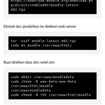
https://download.moodle.org/download.ph
p/direct/stable402/moodle-latest-
402.tgz
Ekstrak dan pindahkan ke direktori web server:
tar -xvzf moodle-latest-402.tgz

sudo mv moodle /var/www/html/
Buat direktori data dan setel izin:
sudo mkdir /var/www/moodledata

sudo chown -R www-data:www-data 
/var/www/html/moodle 
/var/www/moodledata

sudo chmod -R 755 /var/www/html/moodle