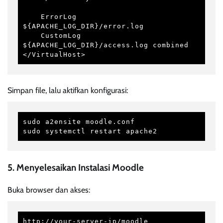
    ErrorLog 
${APACHE_LOG_DIR}/error.log

    CustomLog 
${APACHE_LOG_DIR}/access.log combined

</VirtualHost>
Simpan file, lalu aktifkan konfigurasi:
sudo a2ensite moodle.conf

sudo systemctl restart apache2
5. Menyelesaikan Instalasi Moodle
Buka browser dan akses:
http://your-server-ip/moodle