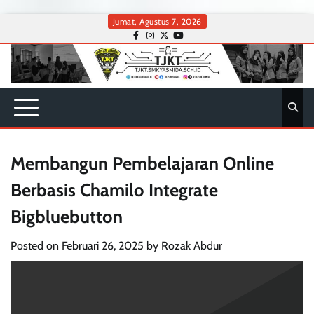
Skip
Jumat, Agustus 7, 2026
to
facebook
instagram
twitter
youtube
content
Membangun Pembelajaran Online
Berbasis Chamilo Integrate
Bigbluebutton
Posted on
Februari 26, 2025
by
Rozak Abdur