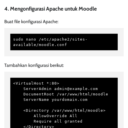
4. Mengonfigurasi Apache untuk Moodle
Buat file konfigurasi Apache:
sudo nano /etc/apache2/sites-
available/moodle.conf
Tambahkan konfigurasi berikut:
<VirtualHost *:80>

    ServerAdmin admin@example.com

    DocumentRoot /var/www/html/moodle

    ServerName yourdomain.com

    <Directory /var/www/html/moodle>

        AllowOverride All

        Require all granted

    </Directory>
