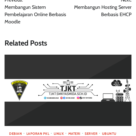
pos
Membangun Sistem
Membangun Hosting Server
Pembelajaran Online Berbasis
Berbasis EHCP
Moodle
Related Posts
DEBIAN
LAPORAN PKL
LINUX
MATERI
SERVER
UBUNTU