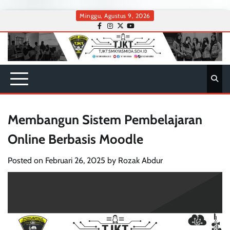
Skip
Minggu, Agustus 9, 2026
to
facebook
instagram
twitter
youtube
content
Membangun Sistem Pembelajaran
Online Berbasis Moodle
Posted on
Februari 26, 2025
by
Rozak Abdur