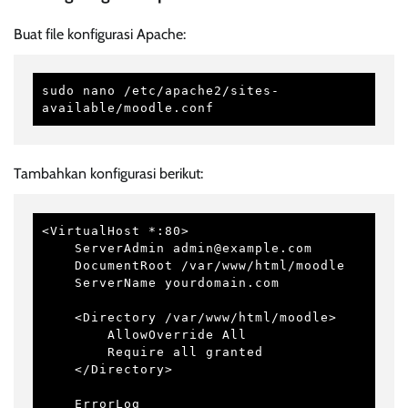
Buat file konfigurasi Apache:
sudo nano /etc/apache2/sites-
available/moodle.conf
Tambahkan konfigurasi berikut:
<VirtualHost *:80>

    ServerAdmin admin@example.com

    DocumentRoot /var/www/html/moodle

    ServerName yourdomain.com

    <Directory /var/www/html/moodle>

        AllowOverride All

        Require all granted

    </Directory>

    ErrorLog 