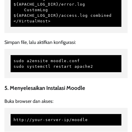
${APACHE_LOG_DIR}/error.log

    CustomLog 
${APACHE_LOG_DIR}/access.log combined

</VirtualHost>
Simpan file, lalu aktifkan konfigurasi:
sudo a2ensite moodle.conf

sudo systemctl restart apache2
5. Menyelesaikan Instalasi Moodle
Buka browser dan akses:
http://your-server-ip/moodle