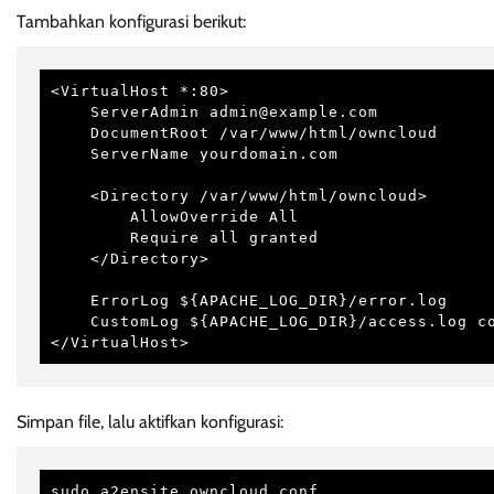
Tambahkan konfigurasi berikut:
<VirtualHost *:80>

    ServerAdmin admin@example.com

    DocumentRoot /var/www/html/owncloud

    ServerName yourdomain.com

    <Directory /var/www/html/owncloud>

        AllowOverride All

        Require all granted

    </Directory>

    ErrorLog ${APACHE_LOG_DIR}/error.log

    CustomLog ${APACHE_LOG_DIR}/access.log combined

</VirtualHost>
Simpan file, lalu aktifkan konfigurasi:
sudo a2ensite owncloud.conf
