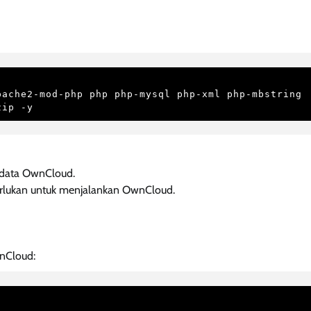
ache2-mod-php php php-mysql php-xml php-mbstring 
zip -y
data OwnCloud.
rlukan untuk menjalankan OwnCloud.
nCloud: