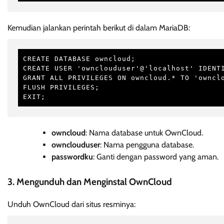
Kemudian jalankan perintah berikut di dalam MariaDB:
CREATE DATABASE owncloud;

CREATE USER 'ownclouduser'@'localhost' IDENTI
GRANT ALL PRIVILEGES ON owncloud.* TO 'ownclo
FLUSH PRIVILEGES;

EXIT;
owncloud
: Nama database untuk OwnCloud.
ownclouduser
: Nama pengguna database.
passwordku
: Ganti dengan password yang aman.
3. Mengunduh dan Menginstal OwnCloud
Unduh OwnCloud dari situs resminya: