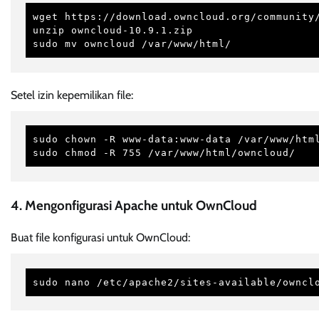
wget https://download.owncloud.org/community/
unzip owncloud-10.9.1.zip

sudo mv owncloud /var/www/html/
Setel izin kepemilikan file:
sudo chown -R www-data:www-data /var/www/html
sudo chmod -R 755 /var/www/html/owncloud/
4. Mengonfigurasi Apache untuk OwnCloud
Buat file konfigurasi untuk OwnCloud:
sudo nano /etc/apache2/sites-available/owncl