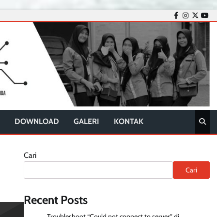
facebook
instagram
twitter
you
DOWNLOAD
GALERI
KONTAK
Cari
Cari
Recent Posts
Troubleshoot “Could not connect to server” di