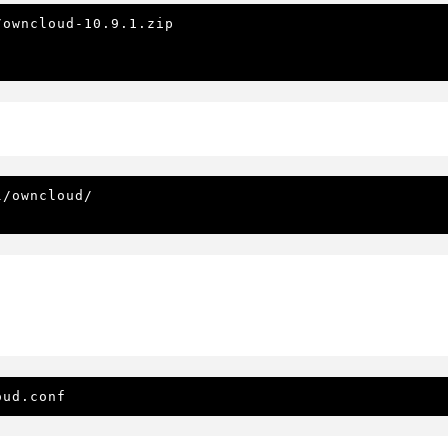
owncloud-10.9.1.zip

/owncloud/

oud.conf