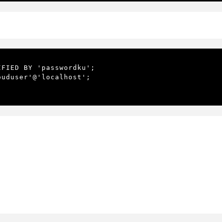
FIED BY 'passwordku';

uduser'@'localhost';
