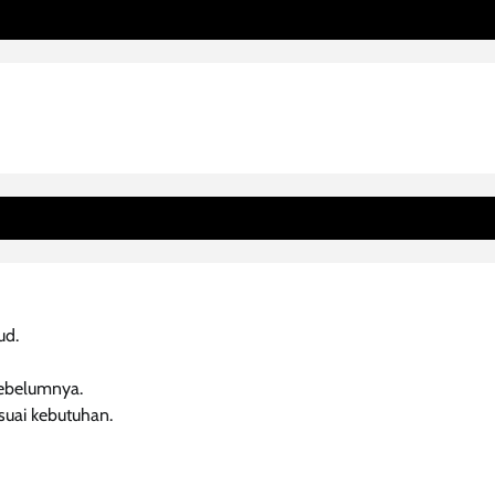
ud.
sebelumnya.
esuai kebutuhan.