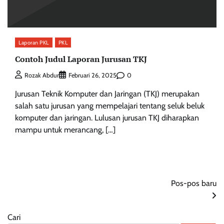
Laporan PKL
PKL
Contoh Judul Laporan Jurusan TKJ
0
Rozak Abdur
Februari 26, 2025
Jurusan Teknik Komputer dan Jaringan (TKJ) merupakan
salah satu jurusan yang mempelajari tentang seluk beluk
komputer dan jaringan. Lulusan jurusan TKJ diharapkan
mampu untuk merancang, […]
Navigasi
Pos-pos baru
pos
Cari