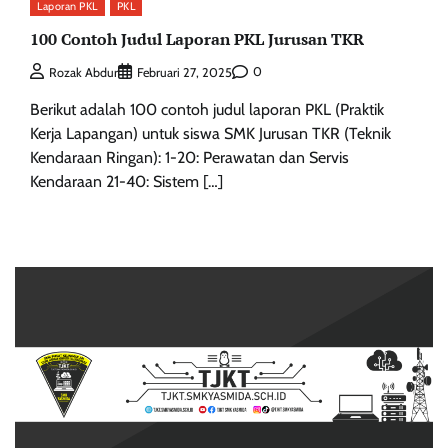
Laporan PKL
PKL
100 Contoh Judul Laporan PKL Jurusan TKR
0
Rozak Abdur
Februari 27, 2025
Berikut adalah 100 contoh judul laporan PKL (Praktik
Kerja Lapangan) untuk siswa SMK Jurusan TKR (Teknik
Kendaraan Ringan): 1-20: Perawatan dan Servis
Kendaraan 21-40: Sistem […]