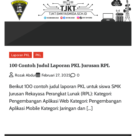
Laporan PKL
PKL
100 Contoh Judul Laporan PKL Jurusan RPL
0
Rozak Abdur
Februari 27, 2025
Berikut 100 contoh judul laporan PKL untuk siswa SMK
Jurusan Rekayasa Perangkat Lunak (RPL): Kategori:
Pengembangan Aplikasi Web Kategori: Pengembangan
Aplikasi Mobile Kategori: Jaringan dan […]