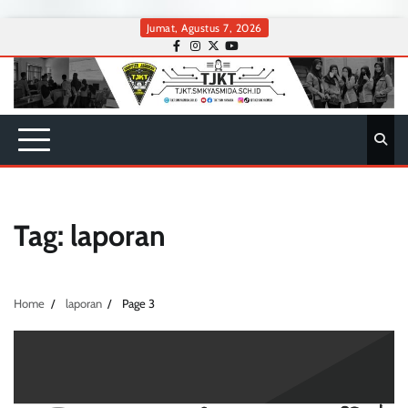
Skip
Jumat, Agustus 7, 2026
to
facebook
instagram
twitter
youtube
content
Tag:
laporan
Home
laporan
Page 3