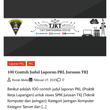
Laporan PKL
PKL
100 Contoh Judul Laporan PKL Jurusan TKJ
0
Rozak Abdur
Februari 27, 2025
Berikut adalah 100 contoh judul laporan PKL (Praktik
Kerja Lapangan) untuk siswa SMK Jurusan TKJ (Teknik
Komputer dan Jaringan): Kategori: Jaringan Komputer
Kategori: Server dan […]