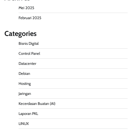
Mei 2025
Februari 2025
Categories
Bisnis Digital
Control Panel
Datacenter
Debian
Hosting
Jaringan
Kecerdasan Buatan (AI)
Laporan PKL
LINUX