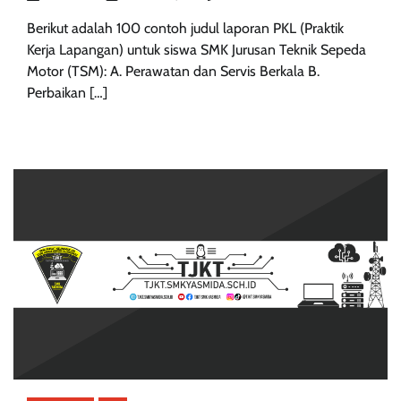
Berikut adalah 100 contoh judul laporan PKL (Praktik
Kerja Lapangan) untuk siswa SMK Jurusan Teknik Sepeda
Motor (TSM): A. Perawatan dan Servis Berkala B.
Perbaikan […]