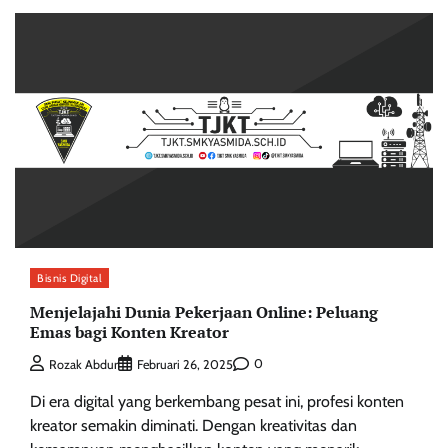
Bisnis Digital
Menjelajahi Dunia Pekerjaan Online: Peluang
Emas bagi Konten Kreator
0
Rozak Abdur
Februari 26, 2025
Di era digital yang berkembang pesat ini, profesi konten
kreator semakin diminati. Dengan kreativitas dan