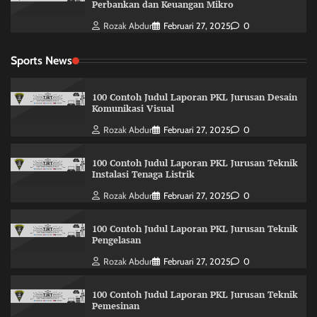
Perbankan dan Keuangan Mikro
Rozak Abdur
Februari 27, 2025
0
Sports News
100 Contoh Judul Laporan PKL Jurusan Desain
Komunikasi Visual
Rozak Abdur
Februari 27, 2025
0
100 Contoh Judul Laporan PKL Jurusan Teknik
Instalasi Tenaga Listrik
Rozak Abdur
Februari 27, 2025
0
100 Contoh Judul Laporan PKL Jurusan Teknik
Pengelasan
Rozak Abdur
Februari 27, 2025
0
100 Contoh Judul Laporan PKL Jurusan Teknik
Pemesinan