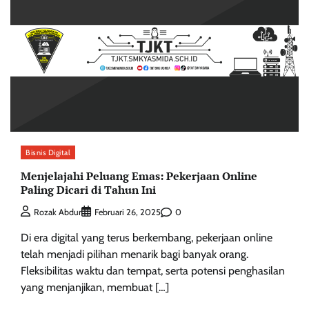
Bisnis Digital
Menjelajahi Peluang Emas: Pekerjaan Online
Paling Dicari di Tahun Ini
0
Rozak Abdur
Februari 26, 2025
Di era digital yang terus berkembang, pekerjaan online
telah menjadi pilihan menarik bagi banyak orang.
Fleksibilitas waktu dan tempat, serta potensi penghasilan
yang menjanjikan, membuat […]