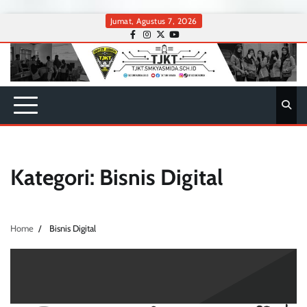
Skip
Jumat, Agustus 7, 2026
to
facebook
instagram
twitter
youtube
content
Kategori:
Bisnis Digital
Home
Bisnis Digital