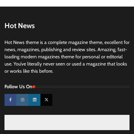
Hot News
Hot News theme is a complete magazine theme, excellent for
news, magazines, publishing and review sites. Amazing, fast-
loading modern magazines theme for personal or editorial
use. You’ve literally never seen or used a magazine that looks
or works like this before.
Follow Us On