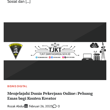
Sosial dan […]
BISNIS DIGITAL
Menjelajahi Dunia Pekerjaan Online: Peluang
Emas bagi Konten Kreator
Rozak Abdur
0
Februari 26, 2025