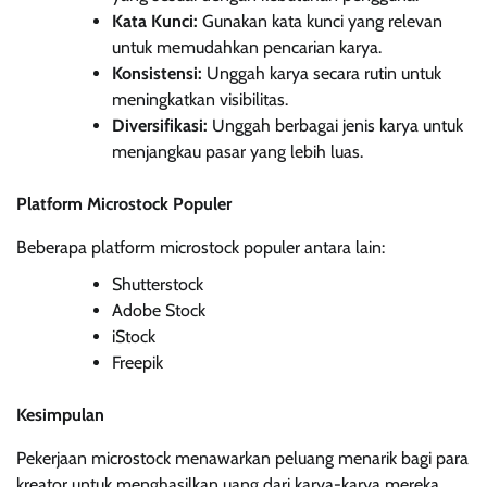
Kata Kunci:
Gunakan kata kunci yang relevan
untuk memudahkan pencarian karya.
Konsistensi:
Unggah karya secara rutin untuk
meningkatkan visibilitas.
Diversifikasi:
Unggah berbagai jenis karya untuk
menjangkau pasar yang lebih luas.
Platform Microstock Populer
Beberapa platform microstock populer antara lain:
Shutterstock
Adobe Stock
iStock
Freepik
Kesimpulan
Pekerjaan microstock menawarkan peluang menarik bagi para
kreator untuk menghasilkan uang dari karya-karya mereka.