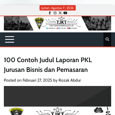
Skip
Jumat, Agustus 7, 2026
to
facebook
instagram
twitter
youtube
content
100 Contoh Judul Laporan PKL
Jurusan Bisnis dan Pemasaran
Posted on
Februari 27, 2025
by
Rozak Abdur