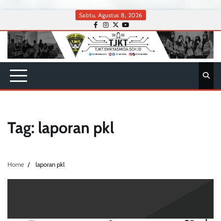
Skip
Sabtu, Agustus 8, 2026
to
facebook
instagram
twitter
youtube
content
Tag:
laporan pkl
Home
laporan pkl