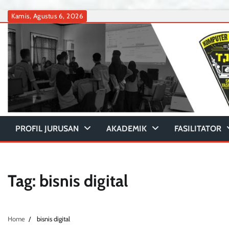
Skip
Kamis, Agustus 6, 2026
to
content
PROFIL JURUSAN
AKADEMIK
FASILITATOR
Tag:
bisnis digital
Home
bisnis digital