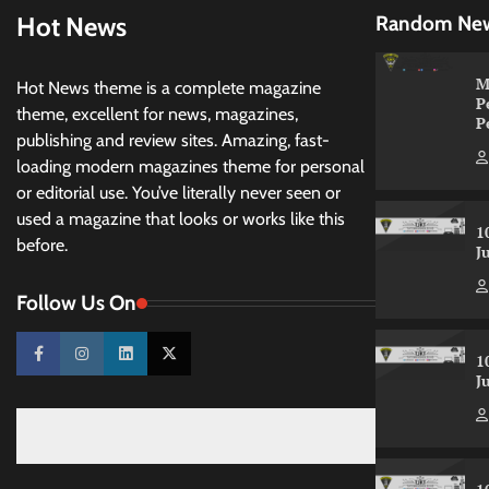
Hot News
Random Ne
M
Hot News theme is a complete magazine
P
theme, excellent for news, magazines,
P
publishing and review sites. Amazing, fast-
loading modern magazines theme for personal
or editorial use. You’ve literally never seen or
used a magazine that looks or works like this
1
before.
J
Follow Us On
1
J