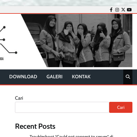
facebook
instagram
twitter
you
DOWNLOAD
GALERI
KONTAK
Cari
Cari
Recent Posts
Troubleshoot “Could not connect to server” di