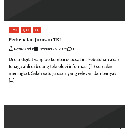
SMK
TJKT
TKJ
Perkenalan Jurusan TKJ
0
Rozak Abdur
Februari 26, 2025
Di era digital yang berkembang pesat ini, kebutuhan akan
tenaga ahli di bidang teknologi informasi (TI) semakin
meningkat. Salah satu jurusan yang relevan dan banyak
[…]