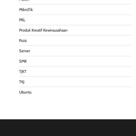
MikroTik
PKL
Produk Kreatif Kewirausahaan
Puisi
Server
SMK
TJKT
TKJ
Ubuntu