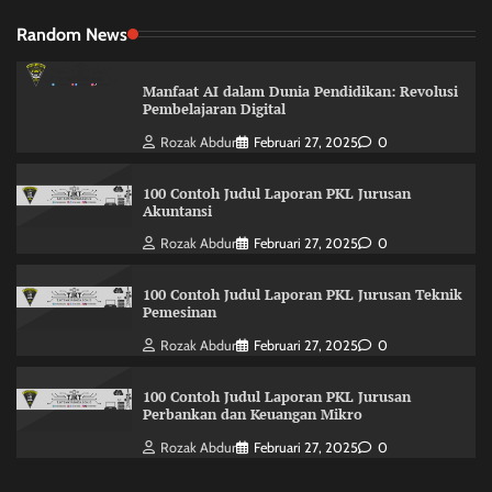
Random News
Manfaat AI dalam Dunia Pendidikan: Revolusi
Pembelajaran Digital
Rozak Abdur
Februari 27, 2025
0
100 Contoh Judul Laporan PKL Jurusan
Akuntansi
Rozak Abdur
Februari 27, 2025
0
100 Contoh Judul Laporan PKL Jurusan Teknik
Pemesinan
Rozak Abdur
Februari 27, 2025
0
100 Contoh Judul Laporan PKL Jurusan
Perbankan dan Keuangan Mikro
Rozak Abdur
Februari 27, 2025
0