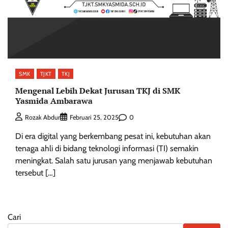
SMK
TJKT
TKJ
Mengenal Lebih Dekat Jurusan TKJ di SMK
Yasmida Ambarawa
0
Rozak Abdur
Februari 25, 2025
Di era digital yang berkembang pesat ini, kebutuhan akan
tenaga ahli di bidang teknologi informasi (TI) semakin
meningkat. Salah satu jurusan yang menjawab kebutuhan
tersebut […]
Cari