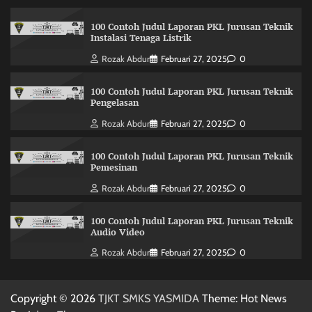
100 Contoh Judul Laporan PKL Jurusan Teknik
Instalasi Tenaga Listrik
Rozak Abdur
Februari 27, 2025
0
100 Contoh Judul Laporan PKL Jurusan Teknik
Pengelasan
Rozak Abdur
Februari 27, 2025
0
100 Contoh Judul Laporan PKL Jurusan Teknik
Pemesinan
Rozak Abdur
Februari 27, 2025
0
100 Contoh Judul Laporan PKL Jurusan Teknik
Audio Video
Rozak Abdur
Februari 27, 2025
0
Copyright © 2026
TJKT SMKS YASMIDA
Theme: Hot News