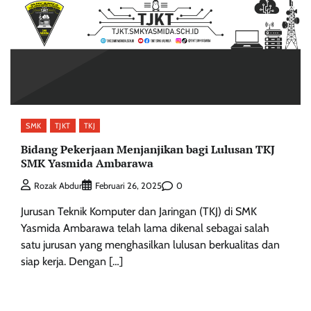
SMK
TJKT
TKJ
Bidang Pekerjaan Menjanjikan bagi Lulusan TKJ
SMK Yasmida Ambarawa
0
Rozak Abdur
Februari 26, 2025
Jurusan Teknik Komputer dan Jaringan (TKJ) di SMK
Yasmida Ambarawa telah lama dikenal sebagai salah
satu jurusan yang menghasilkan lulusan berkualitas dan
siap kerja. Dengan […]