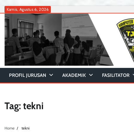
Skip
Kamis, Agustus 6, 2026
to
content
PROFIL JURUSAN
AKADEMIK
FASILITATOR
Tag:
tekni
Home
tekni