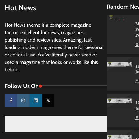
Hot News
Random Ne
M
Hot News theme is a complete magazine
P
theme, excellent for news, magazines,
P
publishing and review sites. Amazing, fast-
loading modern magazines theme for personal
or editorial use. You’ve literally never seen or
used a magazine that looks or works like this
1
before.
J
Follow Us On
1
J