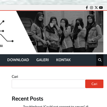
facebook
instagram
twitter
you
DOWNLOAD
GALERI
KONTAK
Cari
Cari
Recent Posts
Troubleshoot “Could not connect to server” di